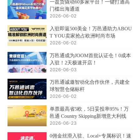
一盘货撬动60多家平台！一键打通高
门槛出海通道
2026-06-02
入驻即返500美金！万邑通助力ABOU
T YOU卖家抢占欧洲时尚市场
2026-06-02
万邑通成为JOOM首批认证仓！0成本
入驻！2天极速开店！
2026-06-03
万邑通诚邀智动化合作伙伴，共建全
球智慧仓储标杆
2026-06-02
单票最高省5欧，5日妥投率95%！万
邑通 Country Skipping新增意大利线
2026-06-23
0佣金丝滑入驻、Local+专属标识！速